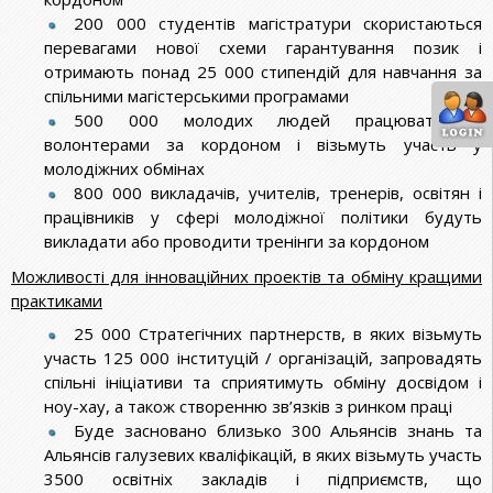
200 000 студентів магістратури скористаються
перевагами нової схеми гарантування позик і
отримають понад 25 000 стипендій для навчання за
спільними магістерськими програмами
500 000 молодих людей працюватимуть
волонтерами за кордоном і візьмуть участь у
молодіжних обмінах
800 000 викладачів, учителів, тренерів, освітян і
працівників у сфері молодіжної політики будуть
викладати або проводити тренінги за кордоном
Можливості для інноваційних проектів та обміну кращими
практиками
25 000 Стратегічних партнерств, в яких візьмуть
участь 125 000 інституцій / організацій, запровадять
спільні ініціативи та сприятимуть обміну досвідом і
ноу-хау, а також створенню зв’язків з ринком праці
Буде засновано близько 300 Альянсів знань та
Альянсів галузевих кваліфікацій, в яких візьмуть участь
3500 освітніх закладів і підприємств, що