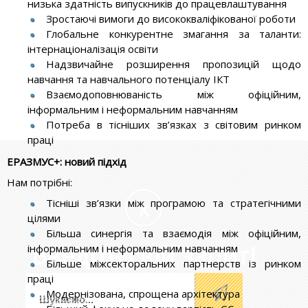
низька здатність випускників до працевлаштування
Зростаючі вимоги до висококваліфікованої роботи
Глобальне конкурентне змагання за таланти:
інтернаціоналізація освіти
Надзвичайне розширення пропозицій щодо
навчання та навчального потенціалу ІКТ
Взаємодоповнюваність між офіційним,
інформальним і неформальним навчанням
Потреба в тісніших зв’язках з світовим ринком
праці
ЕРАЗМУС+: новий підхід
Нам потрібні:
Тісніші зв’язки між програмою та стратегічними
X
цілями
Більша синергія та взаємодія між офіційним,
Введіть свій запит!
інформальним і неформальним навчанням
Більше міжсекторальних партнерств із ринком
праці
Модернізована, спрощена архітектура