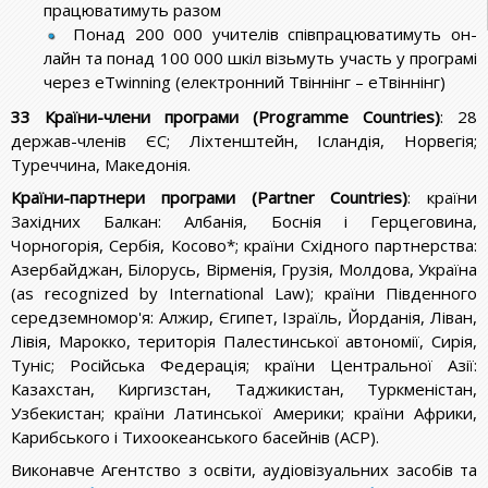
працюватимуть разом
Понад 200 000 учителів співпрацюватимуть он-
лайн та понад 100 000 шкіл візьмуть участь у програмі
через eTwinning (електронний Твіннінг – еТвіннінг)
33 Країни-члени програми (Programme Countries)
: 28
держав-членів ЄС; Ліхтенштейн, Ісландія, Норвегія;
Туреччина, Македонія.
Країни-партнери програми (Partner Countries)
: країни
Західних Балкан: Албанія, Боснія і Герцеговина,
Чорногорія, Сербія, Косово*; країни Східного партнерства:
Азербайджан, Білорусь, Вірменія, Грузія, Молдова, Україна
(as recognized by International Law); країни Південного
середземномор'я: Алжир, Єгипет, Ізраїль, Йорданія, Ліван,
Лівія, Марокко, територія Палестинської автономії, Сирія,
Туніс; Російська Федерація; країни Центральної Азії:
Казахстан, Киргизстан, Таджикистан, Туркменістан,
Узбекистан; країни Латинської Америки; країни Африки,
Карибського і Тихоокеанського басейнів (АСР).
Виконавче Агентство з освіти, аудіовізуальних засобів та